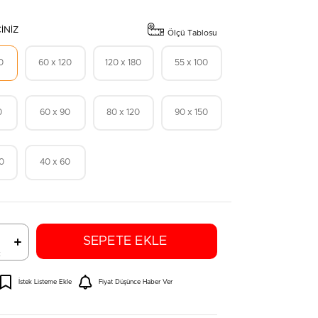
INIZ
Ölçü Tablosu
0
60 x 120
120 x 180
55 x 100
0
60 x 90
80 x 120
90 x 150
60
40 x 60
t
İstek Listeme Ekle
Fiyat Düşünce Haber Ver