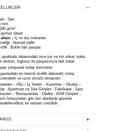
ELLIKLERI
ah - Sarı
8 mm
500 gr/m²
aymaz taban
alanı :
İç ve dış mekanlar
rafiği :
Normal trafik
fili :
Bukle halı paspas
ı ayakkabı tabanındaki ince toz ve kiri söker, kaba
i alırken, logonuz ile paspasınıza fark katar.
pas yıkayarak kolay temizlenir.
paslardaki en önemli özellik dekoratif, kolay
izlenebilir ve uzun ömürlü olmasıdır.
taneler – Ofis / İş Yerleri – Kurumlar – Okullar –
tlar - Apartman ve Site Girişleri - Fabrikalar - Spor
kezleri – Restaurantlar - Oteller - AVM Girişleri -
zin İstasyonları gibi tüm alanlarda güvenle
lanabileceğiniz bir paspas çeşididir.
k üzerine özel ebat ve renk tonlarında yapılır.
rotected]
)
AR
(0)
 özel olarak hazırlanan ürünlerde iade işlemi
aktadır !