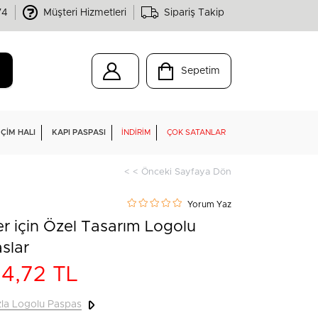
74
Müşteri Hizmetleri
Sipariş Takip
Sepetim
ÇIM HALI
KAPI PASPASI
İNDIRIM
ÇOK SATANLAR
< < Önceki Sayfaya Dön
Yorum Yaz
er için Özel Tasarım Logolu
slar
64,72 TL
zla
Logolu Paspas