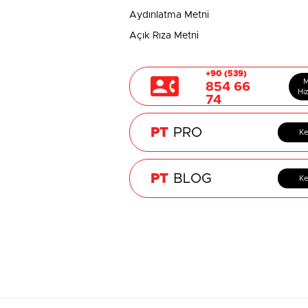
Aydınlatma Metni
Açık Rıza Metni
+90 (539)
M
854 66
Hi
74
PT
PRO
Ke
PT
BLOG
Ke