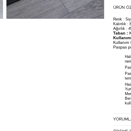
ÜRÜN ÖZ
Renk :
Siy
Kalınlık :
Ağırlık :
4
Taban :
K
Kullanım 
Kullanım t
Paspas pro
Hal
nem
Pas
Pas
tem
Has
Yur
Mer
Ben
kul
Not:
İste
(
[email p
YORUML
Müşteriye
yapılamam