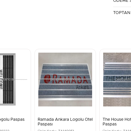
ÖDEME 
golu Paspas
Ramada Ankara Logolu Otel
The House Hot
Paspası
Paspas