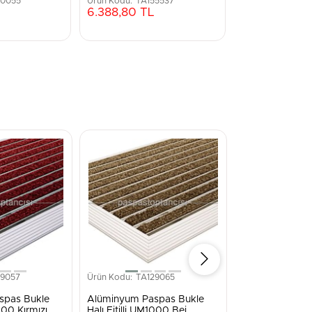
40055
TA155537
TA15
6.388,80 TL
3.490,65 TL
29057
TA129065
TA12
spas Bukle
Alüminyum Paspas Bukle
Alüminyum Pas
1000 Kırmızı
Halı Fitilli UM1000 Bej
Halı Fitilli ve Fır