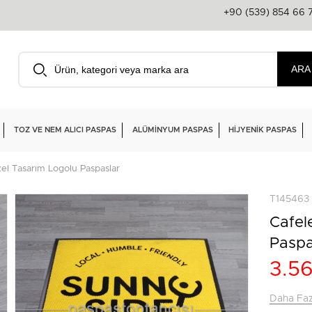
+90 (539) 854 66 
TOZ VE NEM ALICI PASPAS
ALÜMINYUM PASPAS
HIJYENIK PASPAS
zel Tasarım Logolu Paspaslar
T145463
Cafel
Paspa
3.5
Daha Fa