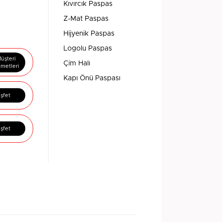
Kıvırcık Paspas
Z-Mat Paspas
Hijyenik Paspas
Logolu Paspas
üşteri
Çim Halı
zmetleri
Kapı Önü Paspası
şfet
şfet