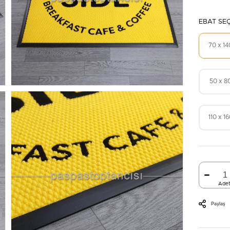
EBAT SEÇ
70 x 14
50 x 8
110 x 1
Ade
Paylaş