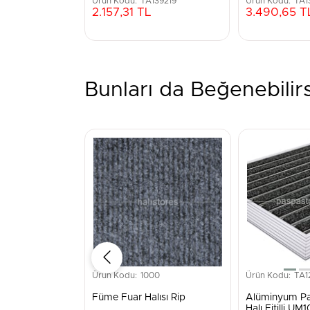
TA139219
TA1
2.157,31 TL
3.490,65 T
Bunları da Beğenebilirs
1000
TA1
Füme Fuar Halısı Rip
Alüminyum Pa
Halı Fitilli U