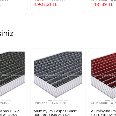
39222
TA140051
TA1
L
4.907,31 TL
1.481,39 TL
iniz
29053
TA129056
TA1
spas Bukle
Alüminyum Paspas Bukle
Alüminyum Pa
M1000 Siyah
Halı Fitilli UM1000 Gri
Halı Fitilli UM