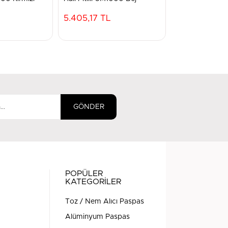
UM1000F Siya
5.405,17 TL
10.680,65 T
GÖNDER
POPÜLER
KATEGORİLER
Toz / Nem Alıcı Paspas
Alüminyum Paspas