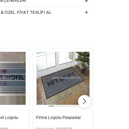
SEÇENEKLERI
el Logolu
Firma Logolu Paspaslar
Mimarlar için 