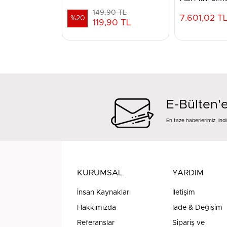
149,90 TL
7.601,02 T
%20
119,90 TL
E-Bülten'
En taze haberlerimiz, in
KURUMSAL
YARDIM
İnsan Kaynakları
İletişim
Hakkımızda
İade & Değişim
Referanslar
Sipariş ve